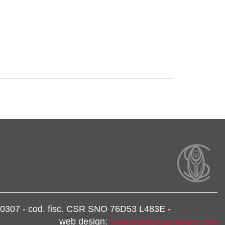
39860307 - cod. fisc. CSR SNO 76D53 L483E -
web design:
www.barbarazamparo.com