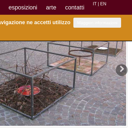
IT |
EN
esposizioni
arte
contatti
vigazione ne accetti utilizzo
Maggiori informazioni