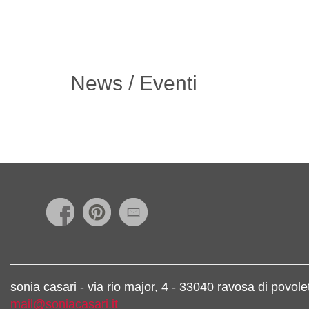
News / Eventi
sonia casari - via rio major, 4 - 33040 ravosa di povo
mail@soniacasari.it