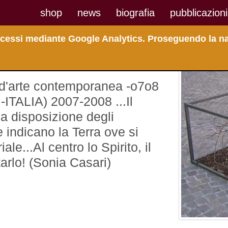
shop
news
biografia
pubblicazioni
 accessi mediante Google Analytics. Proseguendo la na
7
 d'arte contemporanea -o7o8
 -ITALIA) 2007-2008 ...Il
la disposizione degli
e indicano la Terra ove si
le...Al centro lo Spirito, il
arlo! (Sonia Casari)