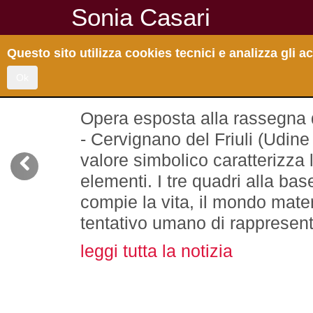
Sonia Casari
Questo sito utilizza cookies tecnici e analizza gli
"Creazione" 200
Ok
Opera esposta alla rassegna
- Cervignano del Friuli (Udine
valore simbolico caratterizza 
elementi. I tre quadri alla bas
compie la vita, il mondo materia
tentativo umano di rappresent
leggi tutta la notizia