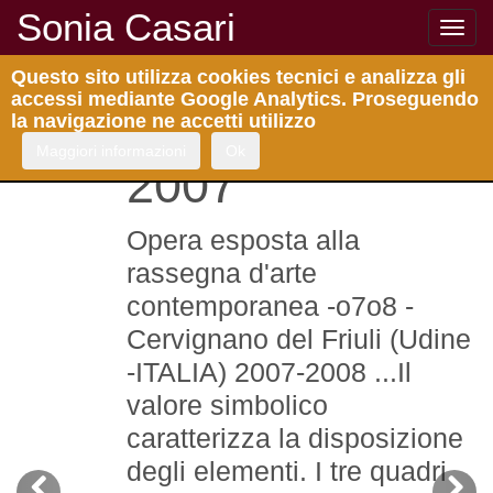
Sonia Casari
Togg
navi
Questo sito utilizza cookies tecnici e analizza gli
accessi mediante Google Analytics. Proseguendo
"Creazione"
la navigazione ne accetti utilizzo
Maggiori informazioni
Ok
2007
Opera esposta alla
rassegna d'arte
contemporanea -o7o8 -
Cervignano del Friuli (Udine
-ITALIA) 2007-2008 ...Il
valore simbolico
caratterizza la disposizione
degli elementi. I tre quadri