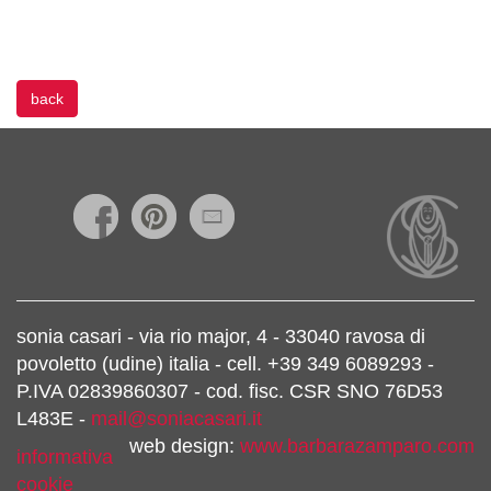
back
sonia casari - via rio major, 4 - 33040 ravosa di
povoletto (udine) italia - cell. +39 349 6089293 -
P.IVA 02839860307 - cod. fisc. CSR SNO 76D53
L483E -
mail@soniacasari.it
web design:
www.barbarazamparo.com
informativa
cookie