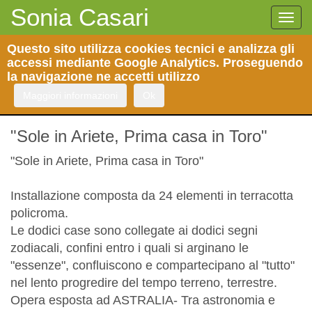
Sonia Casari
Togg
navi
Questo sito utilizza cookies tecnici e analizza gli
accessi mediante Google Analytics. Proseguendo
arte
la navigazione ne accetti utilizzo
Maggiori informazioni
Ok
"Sole in Ariete, Prima casa in Toro"
"Sole in Ariete, Prima casa in Toro"
Installazione composta da 24 elementi in terracotta
policroma.
Le dodici case sono collegate ai dodici segni
zodiacali, confini entro i quali si arginano le
"essenze", confluiscono e compartecipano al "tutto"
nel lento progredire del tempo terreno, terrestre.
Opera esposta ad ASTRALIA- Tra astronomia e