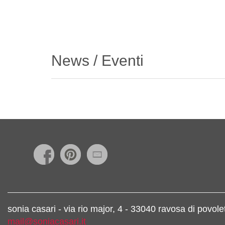
News / Eventi
sonia casari - via rio major, 4 - 33040 ravosa di povo
mail@soniacasari.it