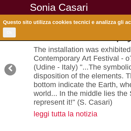
Sonia Casari
Questo sito utilizza cookies tecnici e analizza gli
"Creation" - trip
Ok
The installation was exhibite
Contemporary Art Festival - o
(Udine - Italy) "...The symbol
disposition of the elements. 
bottom indicate the Earth, wher
world... In the middle lies the
represent it!" (S. Casari)
leggi tutta la notizia