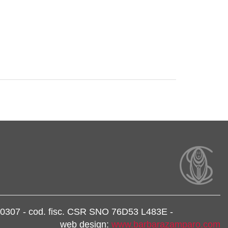
39860307 - cod. fisc. CSR SNO 76D53 L483E -
web design:
www.barbarazamparo.com