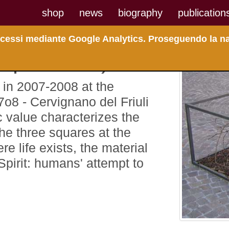
shop
news
biography
publication
 accessi mediante Google Analytics. Proseguendo la na
tyque 2007)
d in 2007-2008 at the
7o8 - Cervignano del Friuli
ic value characterizes the
The three squares at the
e life exists, the material
 Spirit: humans' attempt to