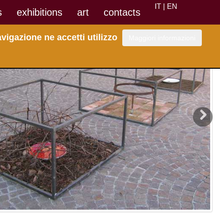
IT |
EN
s
exhibitions
art
contacts
vigazione ne accetti utilizzo
Maggiori informazioni